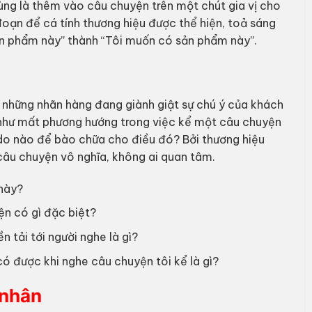
cùng là thêm vào câu chuyện trên một chút gia vị cho
đoạn để cá tính thương hiệu được thể hiện, toả sáng
sản phẩm này” thành “Tôi muốn có sản phẩm này”.
ỷ những nhãn hàng đang giành giật sự chú ý của khách
như mất phương hướng trong việc kể một câu chuyện
ý do nào để bào chữa cho điều đó? Bởi thương hiệu
câu chuyện vô nghĩa, không ai quan tâm.
 này?
ện có gì đặc biệt?
 tải tới người nghe là gì?
có được khi nghe câu chuyện tôi kể là gì?
 nhân