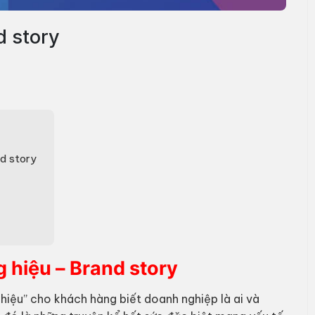
d story
d story
 hiệu – Brand story
hiệu” cho khách hàng biết doanh nghiệp là ai và