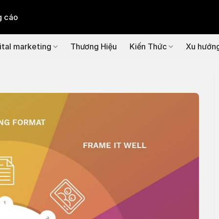
g cáo
ital marketing
Thương Hiệu
Kiến Thức
Xu hướn