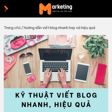
Skip
to
content
Trang chủ
/
Hướng dẫn viết blog nhanh hay và hiệu quả