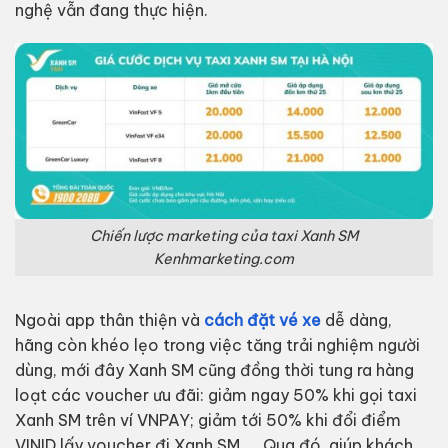
nghệ vẫn đang thực hiện.
Chiến lược marketing của taxi Xanh SM
Kenhmarketing.com
Ngoài app thân thiện và
cách đặt vé xe
dễ dàng,
hãng còn khéo lẹo trong việc tăng trải nghiệm người
dùng, mới đây Xanh SM cũng đồng thời tung ra hàng
loạt các voucher ưu đãi: giảm ngay 50% khi gọi taxi
Xanh SM trên ví VNPAY; giảm tới 50% khi đổi điểm
VINID lấy voucher đi Xanh SM,…. Qua đó, giúp khách