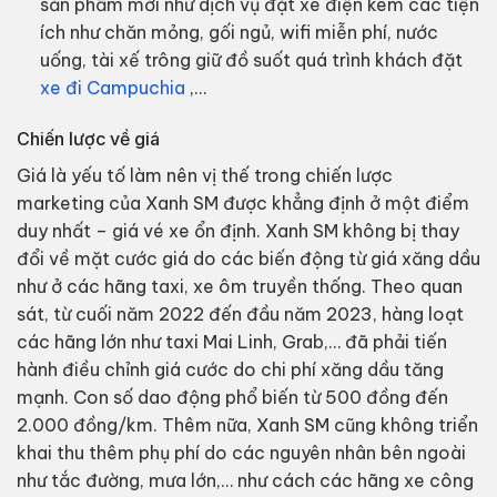
sản phẩm mới như dịch vụ đặt xe điện kèm các tiện
ích như chăn mỏng, gối ngủ, wifi miễn phí, nước
uống, tài xế trông giữ đồ suốt quá trình khách đặt
xe đi Campuchia
,…
Chiến lược về giá
Giá là y
ếu tố làm nên vị thế trong chiến lược
marketing của Xanh SM được khẳng định ở một điểm
duy nhất –
giá vé xe ổn định
. Xanh SM không bị thay
đổi về mặt cước giá do các biến động từ giá xăng dầu
như ở các hãng taxi, xe ôm truyền thống. Theo quan
sát, từ cuối năm 2022 đến đầu năm 2023, hàng loạt
các hãng lớn như taxi Mai Linh, Grab,… đã phải tiến
hành điều chỉnh giá cước do chi phí xăng dầu tăng
mạnh. Con số dao động phổ biến từ 500 đồng đến
2.000 đồng/km. Thêm nữa, Xanh SM cũng không triển
khai thu thêm phụ phí do các nguyên nhân bên ngoài
như tắc đường, mưa lớn,… như cách các hãng xe công