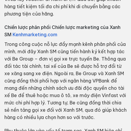
hàng tiết kiệm tối đa chi phí khi di chuyển bằng các
phương tiện của hãng.
Chiến lược phân phối Chiến lược marketing của Xanh
SM
Kenhmarketing.com
Trong công cuộc nỗ lực đẩy mạnh kênh phân phối của
mình, mới đây Xanh SM cũng tiến hành ký kết hợp tác
với Be Group – đơn vị gọi xe trực tuyến Be. Thông qua
đối tác tài chính, tai xế của Be sẽ được hỗ trợ đổi từ
xe xăng sang xe điện. Ngoài ra, Be Group và Xanh SM
cũng đồng thời phối hợp với ngân hàng VPBank để
mang đến những chính sách ưu đãi độc quyền cho tài
xế Be để thuê hoặc mua ô tô, xe máy điện Vinfast với
mức chi phí hợp lý. Tương tự, Be cũng đồng thời chia
sẻ nền tảng gọi xe đối với Xanh SM, qua đó giúp khách
hàng có nhiều lựa chọn hơn so với trước.
Phụ thuộc lớn vào yếu tố trạm sạc, Xanh SM hiện chỉ