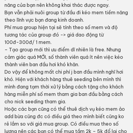
năng của bạn nên không khai thác được ngay.
Bạn vẫn phải nuôi group từ đầu đi kéo mem tiềm năng
theo lĩnh vực bạn đang kinh doanh.
Phí mua group hiện tại sẽ tính theo số mem và độ
tương tác của group đó -> giá dao động từ
100đ-300đ/ 1 mem.
– Tạo group mới thì ưu điểm dĩ nhiên là free. Nhưng
cảm giác quá MỚI, số thành viên quá ít nên việc kéo
thành viên ban đầu hơi khó khăn.
Do vậy để không mất chi phí j ban đầu mình nghĩ hơi
khó. Hiện với khách hàng thuê seeding bên mình thì
mình đang tạm thời xử lý bằng cách tặng cho khách
hàng miễn phí số mem tham gia ban đầu bằng cách
cho nick seeding tham gia.
Hoặc các bạn cũng có thể thuê dịch vụ kéo mem ảo
add bừa cũng đc có điều giá theo mình biết cũng ko
rẻ lắm so với giá mua group. Có điều mua theo số
lượng nên các bạn có thể mua tầm 2k – 5k đổ lại cho