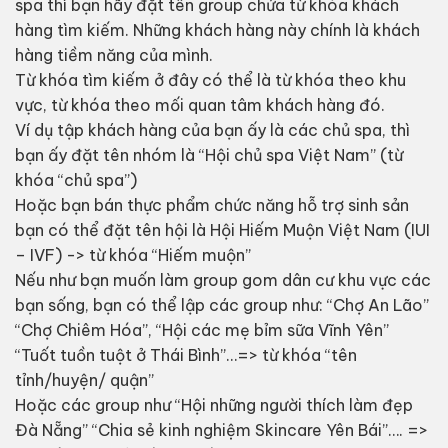
spa thì bạn hãy đặt tên group chứa từ khóa khách
hàng tìm kiếm. Những khách hàng này chính là khách
hàng tiềm năng của mình.
Từ khóa tìm kiếm ở đây có thể là từ khóa theo khu
vực, từ khóa theo mối quan tâm khách hàng đó.
Ví dụ tập khách hàng của bạn ấy là các chủ spa, thì
bạn ấy đặt tên nhóm là “Hội chủ spa Việt Nam” (từ
khóa “chủ spa”)
Hoặc bạn bán thực phẩm chức năng hỗ trợ sinh sản
bạn có thể đặt tên hội là Hội Hiếm Muộn Việt Nam (IUI
– IVF) -> từ khóa “Hiếm muộn”
Nếu như bạn muốn làm group gom dân cư khu vực các
bạn sống, bạn có thể lập các group như: “Chợ An Lão”
“Chợ Chiêm Hóa”, “Hội các mẹ bỉm sữa Vĩnh Yên”
“Tuốt tuồn tuột ở Thái Bình”…=> từ khóa “tên
tỉnh/huyện/ quận”
Hoặc các group như “Hội những người thích làm đẹp
Đà Nẵng” “Chia sẻ kinh nghiệm Skincare Yên Bái”…. =>