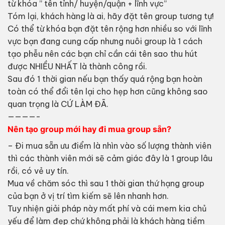
từ khóa ” tên tỉnh/ huyện/quận + lĩnh vực”
Tóm lại, khách hàng là ai, hãy đặt tên group tương tự!
Có thể từ khóa bạn đặt tên rộng hơn nhiều so với lĩnh
vực bạn đang cung cấp nhưng nuôi group là 1 cách
tạo phễu nên các bạn chỉ cần cái tên sao thu hút
được NHIỀU NHẤT là thành công rồi.
Sau đó 1 thời gian nếu bạn thấy quá rộng bạn hoàn
toàn có thể đổi tên lại cho hẹp hơn cũng không sao
quan trọng là CỨ LÀM ĐÃ.
————-
Nên tạo group mới hay đi mua group sẵn?
– Đi mua sẵn ưu điểm là nhìn vào số lượng thành viên
thì các thành viên mới sẽ cảm giác đây là 1 group lâu
rồi, có vẻ uy tín.
Mua về chăm sóc thì sau 1 thời gian thứ hạng group
của bạn ở vị trí tìm kiếm sẽ lên nhanh hơn.
Tuy nhiện giải pháp này mất phí và cái mem kia chủ
yếu để làm đẹp chứ không phải là khách hàng tiềm