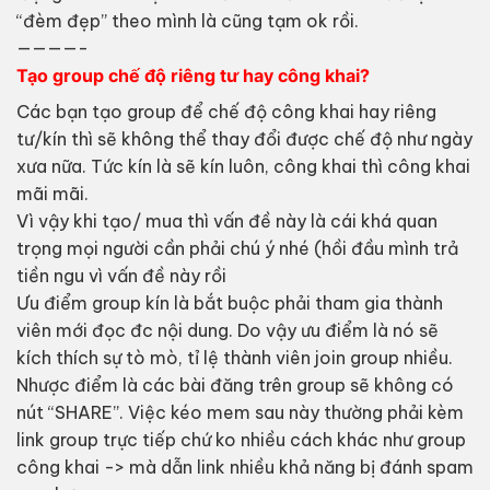
“đèm đẹp” theo mình là cũng tạm ok rồi.
————-
Tạo group chế độ riêng tư hay công khai?
Các bạn tạo group để chế độ công khai hay riêng
tư/kín thì sẽ không thể thay đổi được chế độ như ngày
xưa nữa. Tức kín là sẽ kín luôn, công khai thì công khai
mãi mãi.
Vì vậy khi tạo/ mua thì vấn đề này là cái khá quan
trọng mọi người cần phải chú ý nhé (hồi đầu mình trả
tiền ngu vì vấn đề này rồi
Ưu điểm group kín là bắt buộc phải tham gia thành
viên mới đọc đc nội dung. Do vậy ưu điểm là nó sẽ
kích thích sự tò mò, tỉ lệ thành viên join group nhiều.
Nhược điểm là các bài đăng trên group sẽ không có
nút “SHARE”. Việc kéo mem sau này thường phải kèm
link group trực tiếp chứ ko nhiều cách khác như group
công khai -> mà dẫn link nhiều khả năng bị đánh spam