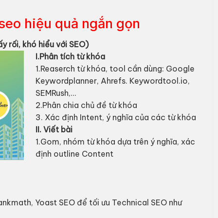
 seo hiệu quả ngắn gọn
y rối, khó hiểu với SEO)
I.Phân tích từ khóa
1.Reaserch từ khóa, tool cần dùng: Google
Keywordplanner, Ahrefs. Keywordtool.io,
SEMRush,…
2.Phân chia chủ đề từ khóa
3. Xác định Intent, ý nghĩa của các từ khóa
II. Viết bài
1.Gom, nhóm từ khóa dựa trên ý nghĩa, xác
định outline Content
Rankmath, Yoast SEO để tối ưu Technical SEO như