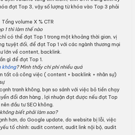
hóa đạt Top 3, vậy số lượng từ khóa vào Top 3 phải
 = Tổng volume X % CTR
p 1 thì làm thế nào
hỉ có thể đạt Top 1 trong một khoảng thời gian, vị
ng tuyệt đối, để đạt Top 1 với các ngành thương mại
ư lớn về content, backlink.
ần gì để đạt Top 1.
m không
? Mình thấy chi phí nhiều quá
n tất cả công việc ( content + backlink + nhân sự)
sự
ạnh tranh không, bạn so sánh với việc bỏ tiền chạy
uyển đổi đơn hàng , lợi nhuận đạt được nếu đạt Top
 nên đầu tư SEO không.
 không biết phải làm sao?
ạnh hơn, do Google update, do website bị lỗi, việc
u tố chính: audit content, audit link nội bộ, audit