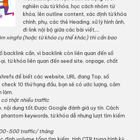
nghiên cứu từ khóa, học cách nhóm từ
khóa, lên outline content, xác định từ khóa
chính, phụ, các thẻ Heading, xử lý hình ảnh,
đi link nội bộ giữa các bài viết,…
m xingfa (hoặc từ khóa cụ thể khác) thì cần bao
 backlink cần, vì backlink còn liên quan đến số
oại, từ khóa liên quan đến seed site, onpage, chất
 Ahrefs để biết các website, URL đang Top, số
c check 10 thứ hạng đầu, bạn sẽ có ước lượng, cảm
n làm.
có thật nhiều traffic
o, nội dung tốt.Được Google đánh giá uy tín. Cách
a phantom keywords, từ khóa dễ nhưng lượt tìm kiếm
00-500 traffic/ tháng
c định volume tổng tìm kiếm, tính CTR trung bình kỳ