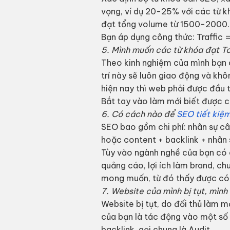
vọng, ví dụ 20-25% với các từ k
đạt tổng volume từ 1500-2000.
Bạn áp dụng công thức: Traffic
5. Mình muốn các từ khóa đạt To
Theo kinh nghiệm của mình bạn c
trí này sẽ luôn giao động và khô
hiện nay thì web phải được đầu t
Bắt tay vào làm mới biết được c
6. Có cách nào để
SEO tiết kiệ
SEO bao gồm chi phí: nhân sự câ
hoặc content + backlink + nhân 
Tùy vào ngành nghề của bạn có c
quảng cáo, lợi ích làm brand, ch
mong muốn, từ đó thấy được có
7. Website của mình bị tụt, mình
Website bị tụt, do đối thủ làm m
của bạn là tác động vào một số yế
backlink, gọi chung là Audit.