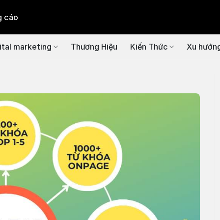
g cáo
ital marketing
Thương Hiệu
Kiến Thức
Xu hướn