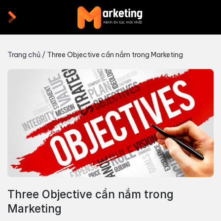
Skip
to
content
Trang chủ
/
Three Objective cần nắm trong Marketing
Three Objective cần nắm trong
Marketing